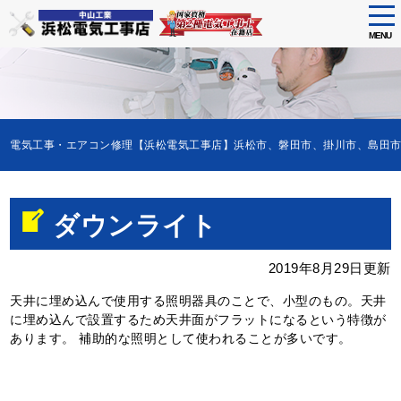
tog
nav
MENU
Skip
to
main
content
電気工事・エアコン修理【浜松電気工事店】浜松市、磐田市、掛川市、島田
ダウンライト
2019年8月29日更新
天井に埋め込んで使用する照明器具のことで、小型のもの。天井
に埋め込んで設置するため天井面がフラットになるという特徴が
あります。 補助的な照明として使われることが多いです。