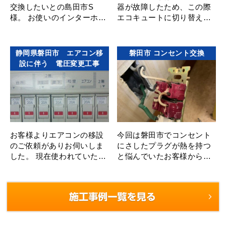
交換したいとの島田市S
器が故障したため、この際
様。 お使いのインターホン
エコキュートに切り替えた
にはモニターがなく、交換
いというご依頼から分電盤
したいと思いながらもどこ
を見させて頂いたところ、
に頼めば良いのかお困りで
製造年月日が1984年と37年
静岡県磐田市 エアコン移
磐田市 コンセント交換
したが、 ･･･
も･･･
設に伴う 電圧変更工事
お客様よりエアコンの移設
今回は磐田市でコンセント
のご依頼がありお伺いしま
にさしたプラグが熱を持つ
した。 現在使われていたエ
と悩んでいたお客様からの
アコンの故障してしまった
お問い合わせで伺いました
ので、 普段あまりつかって
電圧を測ってみたら特に異
いなくて型の新しいもの
常は無く、でも確･･･
が･･･