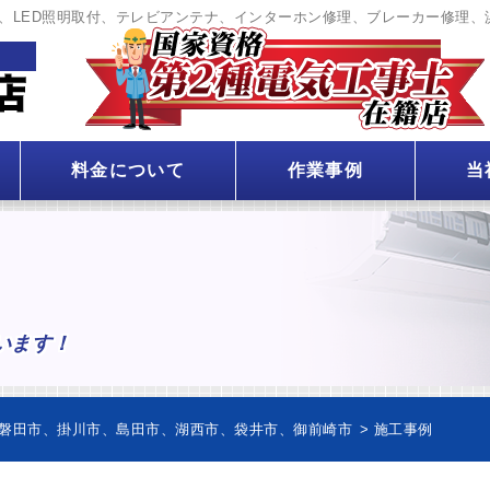
、LED照明取付、テレビアンテナ、インターホン修理、ブレーカー修理、
料金について
作業事例
当
います！
磐田市、掛川市、島田市、湖西市、袋井市、御前崎市
>
施工事例