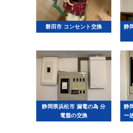
磐田市 コンセント交換
静
静岡県浜松市 漏電の為 分
静
電盤の交換
ー