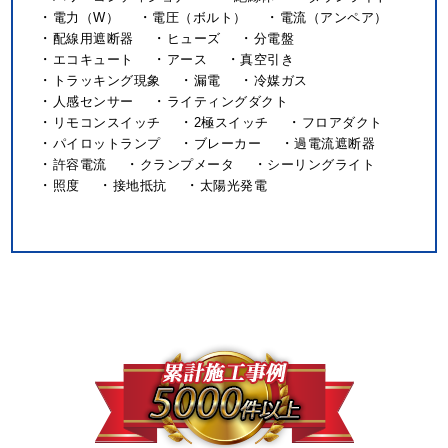
電力（W）
電圧（ボルト）
電流（アンペア）
配線用遮断器
ヒューズ
分電盤
エコキュート
アース
真空引き
トラッキング現象
漏電
冷媒ガス
人感センサー
ライティングダクト
リモコンスイッチ
2極スイッチ
フロアダクト
パイロットランプ
ブレーカー
過電流遮断器
許容電流
クランプメータ
シーリングライト
照度
接地抵抗
太陽光発電