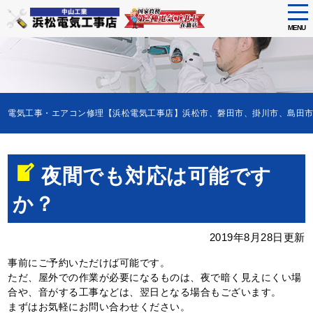
tog
nav
MENU
Skip
to
main
content
電気工事・エアコン修理【浜松電気工事店】浜松市、磐田市、掛川市、島田
夜間でも対応は可能です
か？
2019年8月28日更新
事前にご予約いただけば可能です。
ただ、屋外での作業が必要になるものは、夜で暗く見えにくい場
合や、音がする工事などは、翌日となる場合もございます。
まずはお気軽にお問い合わせください。