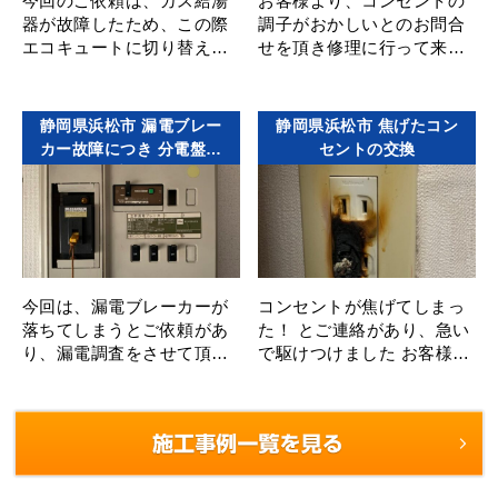
今回のご依頼は、ガス給湯
お客様より、コンセントの
器が故障したため、この際
調子がおかしいとのお問合
エコキュートに切り替えた
せを頂き修理に行って来ま
いというご依頼から分電盤
した。 コンセントが使えな
を見させて頂いたところ、
い場所があり調査をしブレ
製造年月日が1984年と37年
ーカー修理でもない正常で
静岡県浜松市 漏電ブレー
静岡県浜松市 焦げたコン
も･･･
問題はな･･･
カー故障につき 分電盤の
セントの交換
交換
今回は、漏電ブレーカーが
コンセントが焦げてしまっ
落ちてしまうとご依頼があ
た！ とご連絡があり、急い
り、漏電調査をさせて頂き
で駆けつけました お客様か
ました！ その結果、経年劣
らお話を聞くと、たこ足配
化による漏電ブレーカーの
線で何年も使用していたと
故障と判断し、製造年･･･
のこと。 壁コ･･･