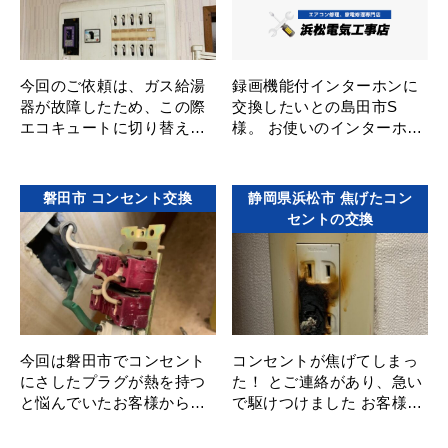
今回のご依頼は、ガス給湯
録画機能付インターホンに
器が故障したため、この際
交換したいとの島田市S
エコキュートに切り替えた
様。 お使いのインターホン
いというご依頼から分電盤
にはモニターがなく、交換
を見させて頂いたところ、
したいと思いながらもどこ
製造年月日が1984年と37年
に頼めば良いのかお困りで
磐田市 コンセント交換
静岡県浜松市 焦げたコン
も･･･
したが、 ･･･
セントの交換
今回は磐田市でコンセント
コンセントが焦げてしまっ
にさしたプラグが熱を持つ
た！ とご連絡があり、急い
と悩んでいたお客様からの
で駆けつけました お客様か
お問い合わせで伺いました
らお話を聞くと、たこ足配
電圧を測ってみたら特に異
線で何年も使用していたと