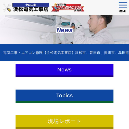
tog
nav
MENU
Skip
to
News
main
content
電気工事・エアコン修理【浜松電気工事店】浜松市、磐田市、掛川市、島田
News
Topics
現場レポート