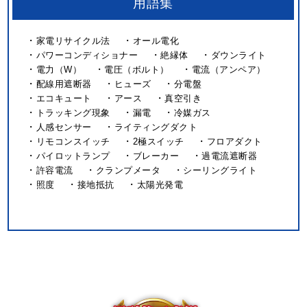
用語集
家電リサイクル法
オール電化
パワーコンディショナー
絶縁体
ダウンライト
電力（W）
電圧（ボルト）
電流（アンペア）
配線用遮断器
ヒューズ
分電盤
エコキュート
アース
真空引き
トラッキング現象
漏電
冷媒ガス
人感センサー
ライティングダクト
リモコンスイッチ
2極スイッチ
フロアダクト
パイロットランプ
ブレーカー
過電流遮断器
許容電流
クランプメータ
シーリングライト
照度
接地抵抗
太陽光発電