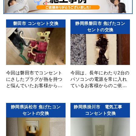
磐田市 コンセント交換
静岡県磐田市 焦げたコン
セントの交換
今回は磐田市でコンセント
今回は、長年にわたり2台の
にさしたプラグが熱を持つ
パソコンの電源を常に入れ
と悩んでいたお客様からの
ているお客様からのご依頼
お問い合わせで伺いました
でした ん？何か焦げ臭い
電圧を測ってみたら特に異
ぞ？ と思い、部屋の中を嗅
常は無く、でも確･･･
ぎ回ってみるとタンス･･･
静岡県浜松市 焦げたコン
静岡県掛川市 電気工事
セントの交換
コンセント交換