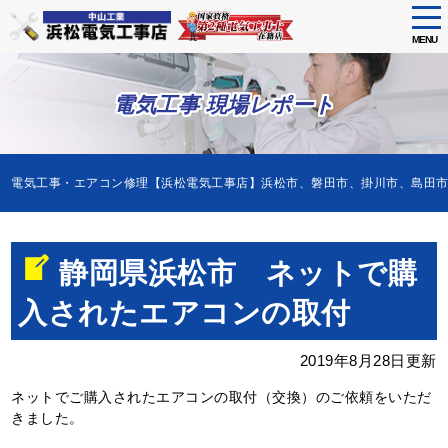
tog
nav
MENU
Skip
to
電気工事 現場レポート
main
content
電気工事・エアコン修理【浜松電気工事店】浜松市、磐田市、掛川市、島田
静岡県浜松市 ネットで購
入されたエアコンの取付
2019年8月28日更新
ネットでご購入されたエアコンの取付（交換）のご依頼をいただ
きました。