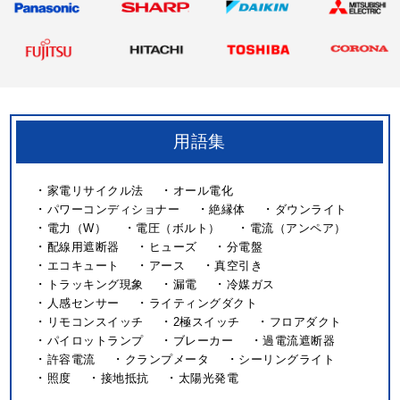
用語集
家電リサイクル法
オール電化
パワーコンディショナー
絶縁体
ダウンライト
電力（W）
電圧（ボルト）
電流（アンペア）
配線用遮断器
ヒューズ
分電盤
エコキュート
アース
真空引き
トラッキング現象
漏電
冷媒ガス
人感センサー
ライティングダクト
リモコンスイッチ
2極スイッチ
フロアダクト
パイロットランプ
ブレーカー
過電流遮断器
許容電流
クランプメータ
シーリングライト
照度
接地抵抗
太陽光発電